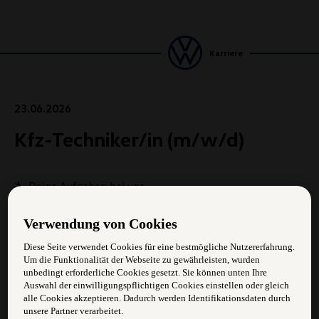
Karriere
23.06.2026
Kfz-Techniker/in (m/w/d)
🔧 Deine Aufgaben bei uns
Abarbeitung von Werkstattaufträgen
Verwendung von Cookies
Durchführung von Reparaturen und Servicearbeiten
Diese Seite verwendet Cookies für eine bestmögliche Nutzererfahrung.
Um die Funktionalität der Webseite zu gewährleisten, wurden
Diagnose- und Fehlersucharbeiten
unbedingt erforderliche Cookies gesetzt. Sie können unten Ihre
Auswahl der einwilligungspflichtigen Cookies einstellen oder gleich
🎯 Das bringst du mit
alle Cookies akzeptieren. Dadurch werden Identifikationsdaten durch
unsere Partner verarbeitet.