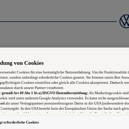
e bei Volkswagen Ös
dung von Cookies
 verwendet Cookies für eine bestmögliche Nutzererfahrung. Um die Funktionalität 
isten, wurden unbedingt erforderliche Cookies gesetzt. Sie können unten Ihre Aus
gspflichtigen Cookies einstellen oder gleich alle Cookies akzeptieren. Dadurch we
onsdaten durch unsere Partner verarbeitet.
r gemäß Art 49 Abs 1 lit a) DSGVO Datenübermittlung:
Als Marketingcookie und
okie wird unter anderem Google Analytics verwendet. Es kann nicht ausgeschlosse
and
als unser Vertragspartner personenbezogene Daten in die USA (insbesondere dor
 weitergibt. In den USA besteht kein der Europäischen Union der Sache nach glei
niveau und es fehlt an einem Angemessenheitsbeschluss der Europäischen Kommis
 für Sie Risiken ergeben, weil Sie Ihre Rechte als Betroffener in den USA nicht wi
t erforderliche Cookies
 können, in den USA keine Datenschutzgrundsätze bestehen, und weil nicht ausge