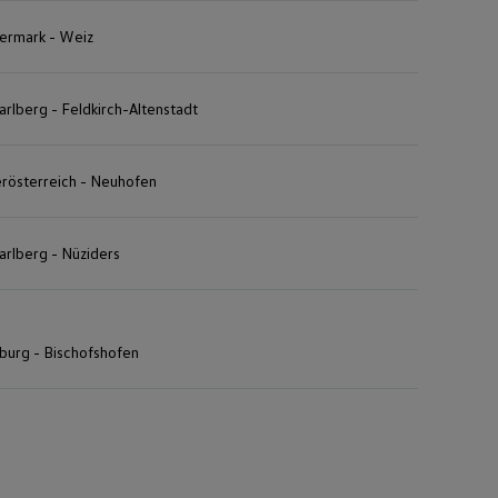
iermark - Weiz
arlberg - Feldkirch-Altenstadt
rösterreich - Neuhofen
arlberg - Nüziders
zburg - Bischofshofen