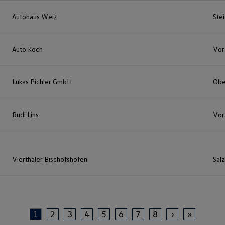
Autohaus Weiz
Ste
Auto Koch
Vor
Lukas Pichler GmbH
Obe
Rudi Lins
Vor
Vierthaler Bischofshofen
Sal
1
2
3
4
5
6
7
8
›
»