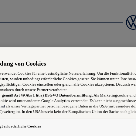
dung von Cookies
 verwendet Cookies für eine bestmögliche Nutzererfahrung. Um die Funktionalität 
isten, wurden unbedingt erforderliche Cookies gesetzt. Sie können unten Ihre Aus
gspflichtigen Cookies einstellen oder gleich alle Cookies akzeptieren. Dadurch we
onsdaten durch unsere Partner verarbeitet.
r gemäß Art 49 Abs 1 lit a) DSGVO Datenübermittlung:
Als Marketingcookie und
okie wird unter anderem Google Analytics verwendet. Es kann nicht ausgeschlosse
and
als unser Vertragspartner personenbezogene Daten in die USA (insbesondere dor
 weitergibt. In den USA besteht kein der Europäischen Union der Sache nach glei
niveau und es fehlt an einem Angemessenheitsbeschluss der Europäischen Kommis
 für Sie Risiken ergeben, weil Sie Ihre Rechte als Betroffener in den USA nicht wi
t erforderliche Cookies
 können, in den USA keine Datenschutzgrundsätze bestehen, und weil nicht ausge
, dass aufgrund aktueller Gesetze US-Sicherheitsbehörden einen Zugriff auf Daten