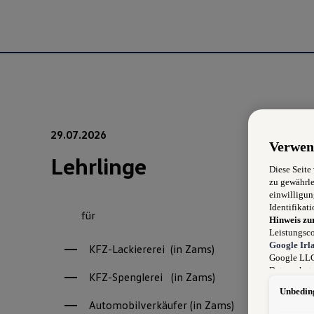
29.07.2026
Verwen
Lehrlinge
Diese Seite
zu gewährle
einwilligun
Identifikati
für
Hinweis zu
Leistungsco
Google Irl
KFZ-Lackiererei (in Zams)
Google LLC)
Datenschutz
KFZ-Spenglerei (in Zams)
können sich
Unbeding
durchsetzen
Automobilverkäufer (in Zams)
werden kann