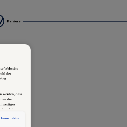
Karriere
der Webseite
wahl der
rden
n werden, dass
t an die
chwertiges
sion. Hieraus
rksam
Immer aktiv
schlossen
 erlangen