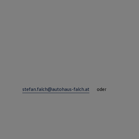
htbild an
stefan.falch@autohaus-falch.at
oder