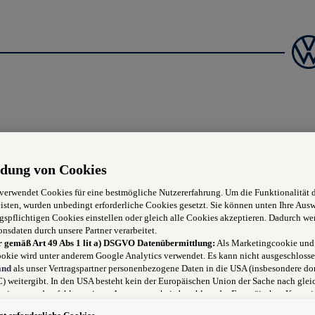
fer (m/w/d) für Ne
dung von Cookies
 verwendet Cookies für eine bestmögliche Nutzererfahrung. Um die Funktionalität 
isten, wurden unbedingt erforderliche Cookies gesetzt. Sie können unten Ihre Aus
gspflichtigen Cookies einstellen oder gleich alle Cookies akzeptieren. Dadurch we
onsdaten durch unsere Partner verarbeitet.
taktfreudig und Spaß am Umgang mit Menschen haben, dann freue
r gemäß Art 49 Abs 1 lit a) DSGVO Datenübermittlung:
Als Marketingcookie und
okie wird unter anderem Google Analytics verwendet. Es kann nicht ausgeschlosse
and
als unser Vertragspartner personenbezogene Daten in die USA (insbesondere dor
 weitergibt. In den USA besteht kein der Europäischen Union der Sache nach glei
niveau und es fehlt an einem Angemessenheitsbeschluss der Europäischen Kommis
 für Sie Risiken ergeben, weil Sie Ihre Rechte als Betroffener in den USA nicht wi