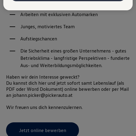
Gute Entlohnung
Austria GmbH und Co. OG. Nähere Informationen über Cookies finden
Sie in der Cookie-Richtlinie oder in den Cookie-Einstellungen. Sie
Arbeiten mit exklusiven Automarken
finden die Cookie-Einstellungen am Ende der Webseite.
Hinweis zu Cookies für Marketingzwecke:
Cookies werden
Junges, motiviertes Team
verwendet um personalisierte Werbung auszuspielen. Sofern Sie über
einen von uns personalisierten Link auf unsere Website gelangen,
Aufstiegschancen
können Ihre erzeugten Daten, sofern Sie dem explizit zugestimmt
(„Cookies mit Marketingzwecke“) haben, von Ihrem zugeordneten
Händler bzw. im Falle eines Porsche Betriebs, Porsche Inter Auto
Die Sicherheit eines großen Unternehmens - gutes
GmbH & Co KG, eingesehen werden.
Betriebsklima - langfristige Perspektiven - fundierte
VW Cookie-Richtlinien
Aus- und Weiterbildungsmöglichkeiten.
Haben wir dein Interesse geweckt?
Du kannst dich hier und jetzt sofort samt Lebenslauf (als
PDF oder Word Dokument) online bewerben oder per Mail
an johann.picker@pickerauto.at
Wir freuen uns dich kennenzulernen.
Jetzt online bewerben