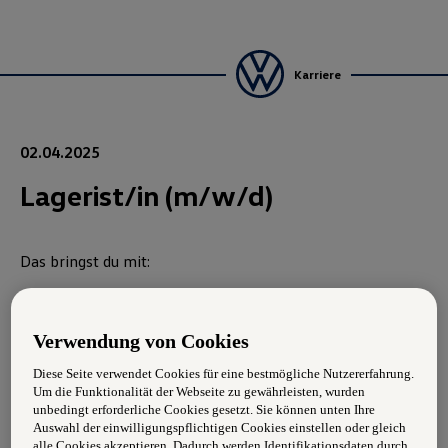
Karriere
02.04.2025
Lagerist/in (m/w/d)
Das bringst du mit:
Zuverlässigkeit und Flexibilität
Verwendung von Cookies
Sauberkeit in der geleisteten Arbeit
Diese Seite verwendet Cookies für eine bestmögliche Nutzererfahrung.
Pünktlichkeit
Um die Funktionalität der Webseite zu gewährleisten, wurden
unbedingt erforderliche Cookies gesetzt. Sie können unten Ihre
Teamfähigkeit
Auswahl der einwilligungspflichtigen Cookies einstellen oder gleich
alle Cookies akzeptieren. Dadurch werden Identifikationsdaten durch