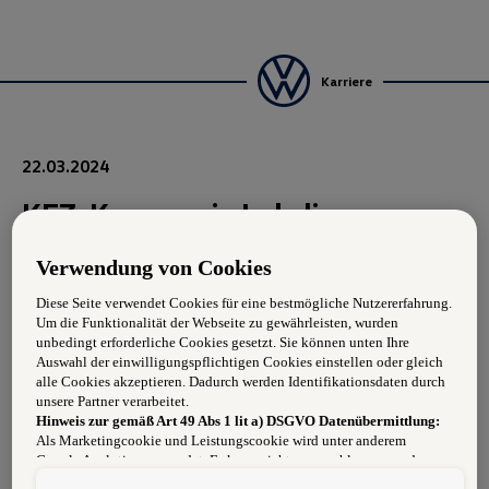
Karriere
22.03.2024
KFZ-Karosserie Lehrling
(m/w/d)
Verwendung von Cookies
Diese Seite verwendet Cookies für eine bestmögliche Nutzererfahrung.
Anforderungen:
Um die Funktionalität der Webseite zu gewährleisten, wurden
unbedingt erforderliche Cookies gesetzt. Sie können unten Ihre
Begeisterung für die Automarken unseres Konzerns
Auswahl der einwilligungspflichtigen Cookies einstellen oder gleich
alle Cookies akzeptieren. Dadurch werden Identifikationsdaten durch
unsere Partner verarbeitet.
Abgeschlossene Fachausbildung
Hinweis zur gemäß Art 49 Abs 1 lit a) DSGVO Datenübermittlung:
Als Marketingcookie und Leistungscookie wird unter anderem
Zuverlässigkeit und Flexibilität
Google Analytics verwendet. Es kann nicht ausgeschlossen werden,
dass
Google Irland
als unser Vertragspartner personenbezogene Daten