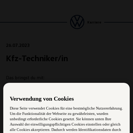
Karriere
26.07.2023
Kfz-Techniker/in
Das bringst du mit:
Zuverlässigkeit und Flexibilität
Verwendung von Cookies
Sauberkeit in der geleisteten Arbeit
Diese Seite verwendet Cookies für eine bestmögliche Nutzererfahrung.
Pünktlichkeit
Um die Funktionalität der Webseite zu gewährleisten, wurden
unbedingt erforderliche Cookies gesetzt. Sie können unten Ihre
Auswahl der einwilligungspflichtigen Cookies einstellen oder gleich
Teamfähigkeit
alle Cookies akzeptieren. Dadurch werden Identifikationsdaten durch