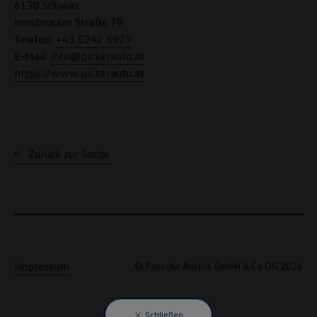
6130 Schwaz
Innsbrucker Straße 79
Telefon:
+43 5242 6929
E-Mail:
info@pickerauto.at
https://www.pickerauto.at
Zurück zur Suche
Impressum
© Porsche Austria GmbH & Co OG 2026
Schließen