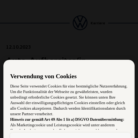
Karriere
12.10.2023
Auto-Aufbereiter/in
Verwendung von Cookies
Aufgabengebiet:
Diese Seite verwendet Cookies für eine bestmögliche Nutzererfahrung.
Um die Funktionalität der Webseite zu gewährleisten, wurden
Anforderungen:
unbedingt erforderliche Cookies gesetzt. Sie können unten Ihre
Auswahl der einwilligungspflichtigen Cookies einstellen oder gleich
Begeisterung für die Automarken unseres Konzerns
alle Cookies akzeptieren. Dadurch werden Identifikationsdaten durch
unsere Partner verarbeitet.
Abgeschlossene Fachausbildung
Hinweis zur gemäß Art 49 Abs 1 lit a) DSGVO Datenübermittlung:
Als Marketingcookie und Leistungscookie wird unter anderem
Zuverlässigkeit und Flexibilität
Google Analytics verwendet. Es kann nicht ausgeschlossen werden,
dass
Google Irland
als unser Vertragspartner personenbezogene Daten