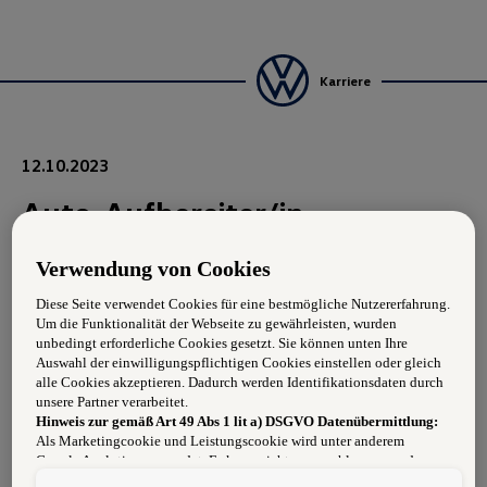
Karriere
12.10.2023
Auto-Aufbereiter/in
Verwendung von Cookies
Aufgabengebiet:
Diese Seite verwendet Cookies für eine bestmögliche Nutzererfahrung.
Um die Funktionalität der Webseite zu gewährleisten, wurden
Anforderungen:
unbedingt erforderliche Cookies gesetzt. Sie können unten Ihre
Auswahl der einwilligungspflichtigen Cookies einstellen oder gleich
Begeisterung für die Automarken unseres Konzerns
alle Cookies akzeptieren. Dadurch werden Identifikationsdaten durch
unsere Partner verarbeitet.
Abgeschlossene Fachausbildung
Hinweis zur gemäß Art 49 Abs 1 lit a) DSGVO Datenübermittlung:
Als Marketingcookie und Leistungscookie wird unter anderem
Zuverlässigkeit und Flexibilität
Google Analytics verwendet. Es kann nicht ausgeschlossen werden,
dass
Google Irland
als unser Vertragspartner personenbezogene Daten