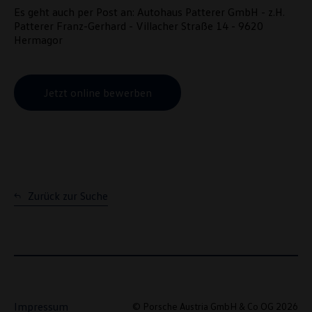
Hinweis zu Cookies für Marketingzwecke:
Cookies werden
Es geht auch per Post an: Autohaus Patterer GmbH - z.H.
verwendet um personalisierte Werbung auszuspielen. Sofern Sie über
Patterer Franz-Gerhard - Villacher Straße 14 - 9620
einen von uns personalisierten Link auf unsere Website gelangen,
Hermagor
können Ihre erzeugten Daten, sofern Sie dem explizit zugestimmt
(„Cookies mit Marketingzwecke“) haben, von Ihrem zugeordneten
Händler bzw. im Falle eines Porsche Betriebs, Porsche Inter Auto
GmbH & Co KG, eingesehen werden.
Jetzt online bewerben
VW Cookie-Richtlinien
Zurück zur Suche
Impressum
© Porsche Austria GmbH & Co OG 2026