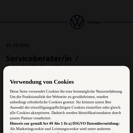
Karriere
21.10.2022
Serviceberater/in /
Serviceleiter/in
Verwendung von Cookies
Anforderungen:
Diese Seite verwendet Cookies für eine bestmögliche Nutzererfahrung.
Um die Funktionalität der Webseite zu gewährleisten, wurden
Freude im Team zu arbeiten
unbedingt erforderliche Cookies gesetzt. Sie können unten Ihre
Auswahl der einwilligungspflichtigen Cookies einstellen oder gleich
Eigeninitative und selbständiges Arbeiten
alle Cookies akzeptieren. Dadurch werden Identifikationsdaten durch
unsere Partner verarbeitet.
Begeisterung für die Automarken unseres Konzerns
Hinweis zur gemäß Art 49 Abs 1 lit a) DSGVO Datenübermittlung:
Als Marketingcookie und Leistungscookie wird unter anderem