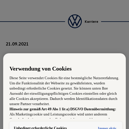
Karriere
21.09.2021
Lackierer/in
Verwendung von Cookies
Anforderungen
Diese Seite verwendet Cookies für eine bestmögliche Nutzererfahrung.
Um die Funktionalität der Webseite zu gewährleisten, wurden
• erfolgreich abgeschlossene Fachausbildung
unbedingt erforderliche Cookies gesetzt. Sie können unten Ihre
• Teamorientierung
Auswahl der einwilligungspflichtigen Cookies einstellen oder gleich
• Genauigkeit
alle Cookies akzeptieren. Dadurch werden Identifikationsdaten durch
• Verantwortungsbewusstsein
unsere Partner verarbeitet.
Hinweis zur gemäß Art 49 Abs 1 lit a) DSGVO Datenübermittlung:
Als Marketingcookie und Leistungscookie wird unter anderem
Google Analytics verwendet. Es kann nicht ausgeschlossen werden,
Wir bieten
dass
Google Irland
als unser Vertragspartner personenbezogene Daten
• leistungsorientierte Bezahlung (Gehalt lt. Kollektivvertrag
Unbedingt erforderliche Cookies
Immer aktiv