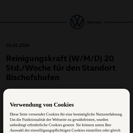
Karriere
05.02.2026
Reinigungskraft (W/M/D) 20
Std./Woche für den Standort
Bischofshofen
Das erwartet dich:
Verwendung von Cookies
Eigenständige Organisation der täglichen
Diese Seite verwendet Cookies für eine bestmögliche Nutzererfahrung.
Reinigungsaufgaben
Um die Funktionalität der Webseite zu gewährleisten, wurden
unbedingt erforderliche Cookies gesetzt. Sie können unten Ihre
Büroreinigung
Auswahl der einwilligungspflichtigen Cookies einstellen oder gleich