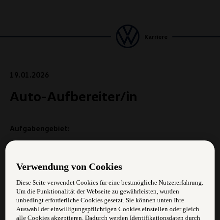
Karriere
19.01.2026
Auto-Aufbereiter/in
Aufgabengebiet:
Du reinigst und pflegst Fahrzeuge innen und außen
Verwendung von Cookies
Du führst Polierarbeiten durch
Diese Seite verwendet Cookies für eine bestmögliche Nutzererfahrung.
diverse Hilfsarbeiten und kleine Reparaturarbeiten
Um die Funktionalität der Webseite zu gewährleisten, wurden
unbedingt erforderliche Cookies gesetzt. Sie können unten Ihre
optische Endkontrolle des Fahrzeuges vor der
Auswahl der einwilligungspflichtigen Cookies einstellen oder gleich
Auslieferung
alle Cookies akzeptieren. Dadurch werden Identifikationsdaten durch