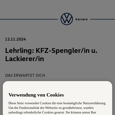
Karriere
12.11.2024
Lehrling: KFZ-Spengler/in u.
Lackierer/in
DAS ERWARTET DICH:
Du führst Arbeiten an Karosserien, Karosserieteilen
oder Fahrzeugaufbauten durch
Verwendung von Cookies
Du beurteilst beschädigte Fahrzeuge und führst die
Diese Seite verwendet Cookies für eine bestmögliche Nutzererfahrung.
notwendigen Wartungs-, Reparatur- und
Um die Funktionalität der Webseite zu gewährleisten, wurden
unbedingt erforderliche Cookies gesetzt. Sie können unten Ihre
Instandsetzungsarbeiten durch