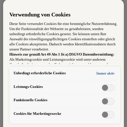
Wartungs-, Service- und Reparaturarbeiten an
Verwendung von Cookies
Fahrzeugen der VW-Konzernmarken
Diese Seite verwendet Cookies für eine bestmögliche Nutzererfahrung.
Durchführung von Diagnosen sowie Fehlersuche
Um die Funktionalität der Webseite zu gewährleisten, wurden
mit modernster Werkstattausrüstung
unbedingt erforderliche Cookies gesetzt. Sie können unten Ihre
Auswahl der einwilligungspflichtigen Cookies einstellen oder gleich
Instandsetzung mechanischer, elektrischer und
alle Cookies akzeptieren. Dadurch werden Identifikationsdaten durch
unsere Partner verarbeitet.
elektronischer Komponenten
Hinweis zur gemäß Art 49 Abs 1 lit a) DSGVO Datenübermittlung:
Als Marketingcookie und Leistungscookie wird unter anderem
Durchführung von Garantie- und Servicearbeiten
Google Analytics verwendet. Es kann nicht ausgeschlossen werden,
nach Herstellervorgaben
dass
Google Irland
als unser Vertragspartner personenbezogene Daten
Unbedingt erforderliche Cookies
Immer aktiv
in die USA (insbesondere dort an die Google LLC) weitergibt. In den
Sicherstellung einer hohen Arbeitsqualität und
USA besteht kein der Europäischen Union der Sache nach
gleichwertiges Datenschutzniveau und es fehlt an einem
Kundenzufriedenheit
Leistungs-Cookies
Angemessenheitsbeschluss der Europäischen Kommission. Hieraus
können sich für Sie Risiken ergeben, weil Sie Ihre Rechte als
Ihr Profil
Funktionelle Cookies
Betroffener in den USA nicht wirksam durchsetzen können, in den
USA keine Datenschutzgrundsätze bestehen, und weil nicht
ausgeschlossen werden kann, dass aufgrund aktueller Gesetze US-
Cookies für Marketingzwecke
Sicherheitsbehörden einen Zugriff auf Daten erlangen können, wobei
Abgeschlossene Ausbildung als Kfz-Techniker/in
Eingriffe in Ihre persönlichen Rechte und Freiheiten nicht auf das
absolut Notwendige beschränkt sind.
Sollten Sie das Setzen von