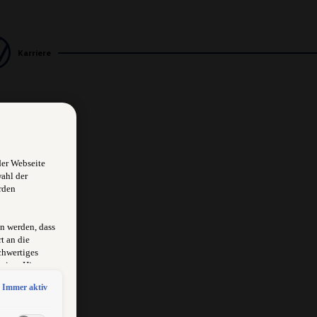
Karriere
der Webseite
wahl der
rden
n werden, dass
t an die
chwertiges
sion. Hieraus
rksam
Immer aktiv
schlossen
 erlangen
wendige