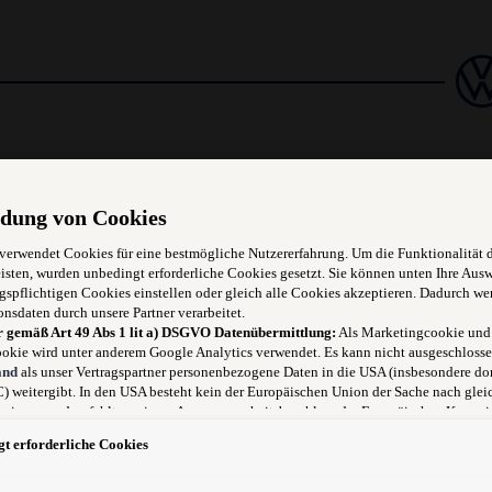
dung von Cookies
 verwendet Cookies für eine bestmögliche Nutzererfahrung. Um die Funktionalität 
isten, wurden unbedingt erforderliche Cookies gesetzt. Sie können unten Ihre Aus
gspflichtigen Cookies einstellen oder gleich alle Cookies akzeptieren. Dadurch we
onsdaten durch unsere Partner verarbeitet.
r gemäß Art 49 Abs 1 lit a) DSGVO Datenübermittlung:
Als Marketingcookie und
okie wird unter anderem Google Analytics verwendet. Es kann nicht ausgeschlosse
and
als unser Vertragspartner personenbezogene Daten in die USA (insbesondere dor
nzerns und modernen Techniken
 weitergibt. In den USA besteht kein der Europäischen Union der Sache nach glei
niveau und es fehlt an einem Angemessenheitsbeschluss der Europäischen Kommis
, Erfahrung mit Konzernmarken von Vorteil
 für Sie Risiken ergeben, weil Sie Ihre Rechte als Betroffener in den USA nicht wi
t erforderliche Cookies
 können, in den USA keine Datenschutzgrundsätze bestehen, und weil nicht ausge
, dass aufgrund aktueller Gesetze US-Sicherheitsbehörden einen Zugriff auf Daten
ei Eingriffe in Ihre persönlichen Rechte und Freiheiten nicht auf das absolut Not