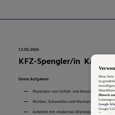
13.05.2026
KFZ-Spengler/in Karosser
Verwen
Diese Seite
Deine Aufgaben:
zu gewährle
einwilligun
Identifikati
Reparatur von Unfall- und Karosserieschäden
Hinweis zu
Leistungsco
Richten, Schweißen und Montieren von Fahrz
Google Irl
Google LLC)
Arbeiten mit modernen Werkzeugen und Sys
Datenschutz