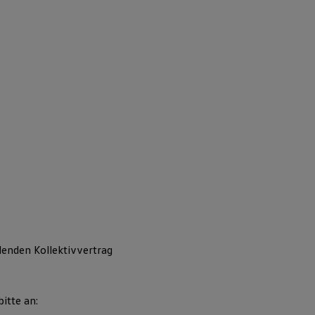
denden Kollektivvertrag
itte an: