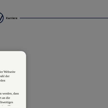
Karriere
der Webseite
wahl der
rden
n werden, dass
t an die
chwertiges
sion. Hieraus