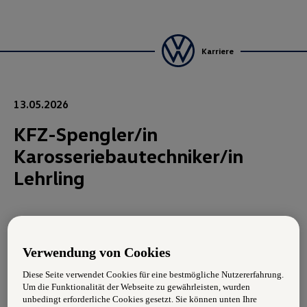
Karriere
13.05.2026
KFZ-Spengler/in
Karosseriebautechniker/in
Lehrling
Deine Aufgaben:
Reparatur von Unfall- und Karosserieschäden
Verwendung von Cookies
Diese Seite verwendet Cookies für eine bestmögliche Nutzererfahrung.
Richten, Schweißen und Montieren von
Um die Funktionalität der Webseite zu gewährleisten, wurden
Fahrzeugteilen
unbedingt erforderliche Cookies gesetzt. Sie können unten Ihre