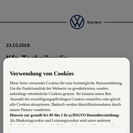
Karriere
23.10.2018
Kfz-Techniker/in
Verwendung von Cookies
Aufgabengebiet:
Diese Seite verwendet Cookies für eine bestmögliche Nutzererfahrung.
Um die Funktionalität der Webseite zu gewährleisten, wurden
Anforderungen:
unbedingt erforderliche Cookies gesetzt. Sie können unten Ihre
Auswahl der einwilligungspflichtigen Cookies einstellen oder gleich
Begeisterung für die Automarken unseres Konzerns
alle Cookies akzeptieren. Dadurch werden Identifikationsdaten durch
unsere Partner verarbeitet.
Abgeschlossene Fachausbildung
Hinweis zur gemäß Art 49 Abs 1 lit a) DSGVO Datenübermittlung:
Als Marketingcookie und Leistungscookie wird unter anderem
Zuverlässigkeit und Flexibilität
Google Analytics verwendet. Es kann nicht ausgeschlossen werden,
dass
Google Irland
als unser Vertragspartner personenbezogene Daten