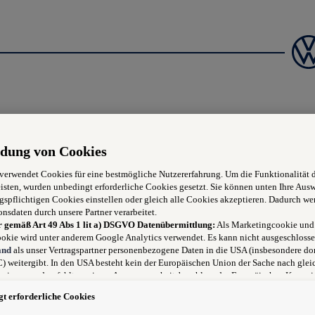
dung von Cookies
 verwendet Cookies für eine bestmögliche Nutzererfahrung. Um die Funktionalität 
isten, wurden unbedingt erforderliche Cookies gesetzt. Sie können unten Ihre Aus
gspflichtigen Cookies einstellen oder gleich alle Cookies akzeptieren. Dadurch we
onsdaten durch unsere Partner verarbeitet.
r gemäß Art 49 Abs 1 lit a) DSGVO Datenübermittlung:
Als Marketingcookie und
okie wird unter anderem Google Analytics verwendet. Es kann nicht ausgeschlosse
heit
and
als unser Vertragspartner personenbezogene Daten in die USA (insbesondere dor
 weitergibt. In den USA besteht kein der Europäischen Union der Sache nach glei
niveau und es fehlt an einem Angemessenheitsbeschluss der Europäischen Kommis
ugen
 für Sie Risiken ergeben, weil Sie Ihre Rechte als Betroffener in den USA nicht wi
t erforderliche Cookies
 können, in den USA keine Datenschutzgrundsätze bestehen, und weil nicht ausge
, dass aufgrund aktueller Gesetze US-Sicherheitsbehörden einen Zugriff auf Daten