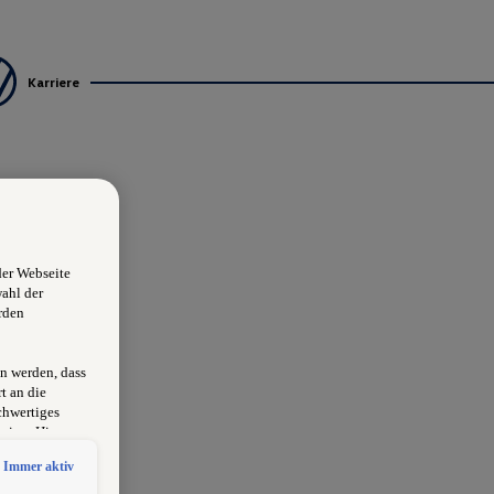
Karriere
der Webseite
wahl der
rden
n werden, dass
t an die
chwertiges
sion. Hieraus
rksam
Immer aktiv
schlossen
 erlangen