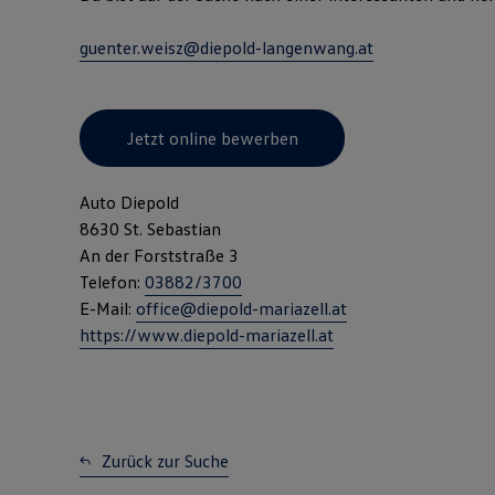
guenter.weisz@diepold-langenwang.at
Jetzt online bewerben
Auto Diepold
8630 St. Sebastian
An der Forststraße 3
Telefon:
03882/3700
E-Mail:
office@diepold-mariazell.at
https://www.diepold-mariazell.at
Zurück zur Suche