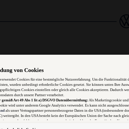
dung von Cookies
 verwendet Cookies für eine bestmögliche Nutzererfahrung. Um die Funktionalität 
isten, wurden unbedingt erforderliche Cookies gesetzt. Sie können unten Ihre Aus
gspflichtigen Cookies einstellen oder gleich alle Cookies akzeptieren. Dadurch we
onsdaten durch unsere Partner verarbeitet.
r gemäß Art 49 Abs 1 lit a) DSGVO Datenübermittlung:
Als Marketingcookie und
hen oder elektrischen Teilen des Kraftfahrzeuges
okie wird unter anderem Google Analytics verwendet. Es kann nicht ausgeschlosse
and
als unser Vertragspartner personenbezogene Daten in die USA (insbesondere dor
 weitergibt. In den USA besteht kein der Europäischen Union der Sache nach glei
niveau und es fehlt an einem Angemessenheitsbeschluss der Europäischen Kommis
)
 für Sie Risiken ergeben, weil Sie Ihre Rechte als Betroffener in den USA nicht wi