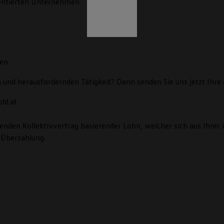
rientierten Unternehmen
ten
en und herausfordernden Tätigkeit? Dann senden Sie uns jetzt Ihr
ld.at
nden Kollektivvertrag basierender Lohn, welcher sich aus Ihrer i
 Überzahlung.