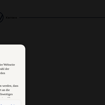
Karriere
der Webseite
wahl der
rden
n werden, dass
t an die
chwertiges
sion. Hieraus
rksam