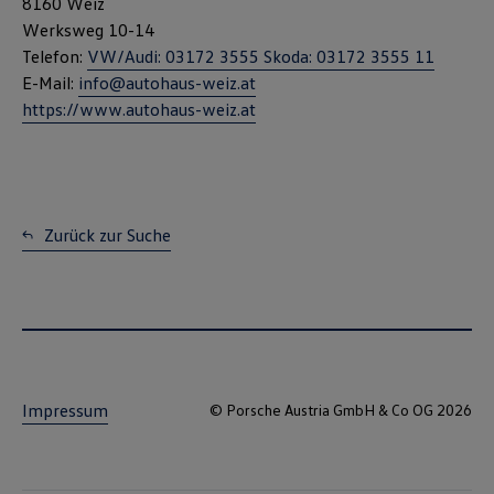
8160 Weiz
verwendet um personalisierte Werbung auszuspielen. Sofern Sie über
Werksweg 10-14
einen von uns personalisierten Link auf unsere Website gelangen,
Telefon:
VW/Audi: 03172 3555 Skoda: 03172 3555 11
können Ihre erzeugten Daten, sofern Sie dem explizit zugestimmt
(„Cookies mit Marketingzwecke“) haben, von Ihrem zugeordneten
E-Mail:
info@autohaus-weiz.at
Händler bzw. im Falle eines Porsche Betriebs, Porsche Inter Auto
https://www.autohaus-weiz.at
GmbH & Co KG, eingesehen werden.
VW Cookie-Richtlinien
Zurück zur Suche
Impressum
© Porsche Austria GmbH & Co OG 2026