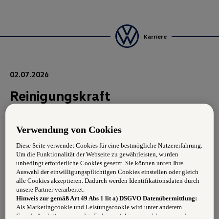
Karriere
02.07.2026
Reinigungskraft
Aufgabengebiet:
Verwendung von Cookies
Diese Seite verwendet Cookies für eine bestmögliche Nutzererfahrung.
Fahrzeugreinigung
Um die Funktionalität der Webseite zu gewährleisten, wurden
unbedingt erforderliche Cookies gesetzt. Sie können unten Ihre
Betriebsgebäude Reinigung (vertretungsweise)
Auswahl der einwilligungspflichtigen Cookies einstellen oder gleich
alle Cookies akzeptieren. Dadurch werden Identifikationsdaten durch
Anforderungen:
unsere Partner verarbeitet.
Hinweis zur gemäß Art 49 Abs 1 lit a) DSGVO Datenübermittlung:
Begeisterung für die Automarken unseres Konzerns
Als Marketingcookie und Leistungscookie wird unter anderem
Google Analytics verwendet. Es kann nicht ausgeschlossen werden,