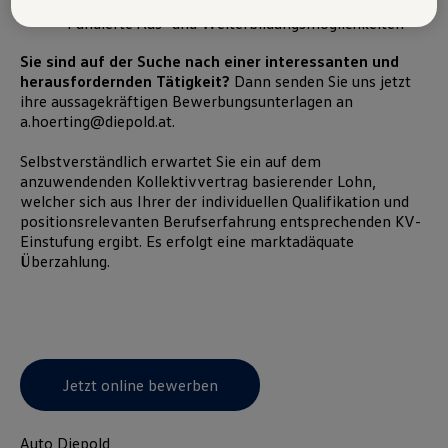
Austria GmbH und Co. OG. Nähere Informationen über Cookies finden
Fundierte Aus- und Weiterbildungsmöglichkeiten
Sie in der Cookie-Richtlinie oder in den Cookie-Einstellungen. Sie
finden die Cookie-Einstellungen am Ende der Webseite.
Sie sind auf der Suche nach einer interessanten und
Hinweis zu Cookies für Marketingzwecke:
Cookies werden
herausfordernden Tätigkeit?
Dann senden Sie uns jetzt
verwendet um personalisierte Werbung auszuspielen. Sofern Sie über
ihre aussagekräftigen Bewerbungsunterlagen an
einen von uns personalisierten Link auf unsere Website gelangen,
a.hoerting@diepold.at.
können Ihre erzeugten Daten, sofern Sie dem explizit zugestimmt
(„Cookies mit Marketingzwecke“) haben, von Ihrem zugeordneten
Händler bzw. im Falle eines Porsche Betriebs, Porsche Inter Auto
Selbstverständlich erwartet Sie ein auf dem
GmbH & Co KG, eingesehen werden.
anzuwendenden Kollektivvertrag basierender Lohn,
VW Cookie-Richtlinien
welcher sich aus Ihrer der individuellen Qualifikation und
positionsrelevanten Berufserfahrung entsprechenden KV-
Einstufung ergibt. Es erfolgt eine marktadäquate
Überzahlung.
Jetzt online bewerben
Auto Diepold