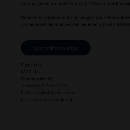
Anfangsgehalt ab brutto € 2.300,- /Monat, marktadäqua
Haben Sie Interesse und sind neugierig auf eine span
online
bewerben und werden Sie einer von den Besten
Jetzt online bewerben
Fuchs Linz
4020 Linz
Unionstraße 101
Telefon:
0732/67 01 01
E-Mail:
office@fuchs-linz.at
https://www.fuchs-linz.at