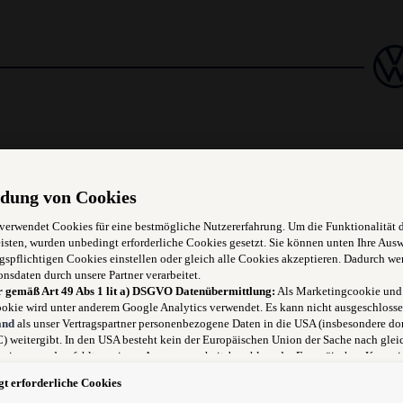
dung von Cookies
Neu- und Gebrauchtwagen
 verwendet Cookies für eine bestmögliche Nutzererfahrung. Um die Funktionalität 
isten, wurden unbedingt erforderliche Cookies gesetzt. Sie können unten Ihre Aus
gspflichtigen Cookies einstellen oder gleich alle Cookies akzeptieren. Dadurch we
n Absatz von Neu-und Gebrauchtfahrzeugen, sowie für den Verkauf
onsdaten durch unsere Partner verarbeitet.
r gemäß Art 49 Abs 1 lit a) DSGVO Datenübermittlung:
Als Marketingcookie und
okie wird unter anderem Google Analytics verwendet. Es kann nicht ausgeschlosse
and
als unser Vertragspartner personenbezogene Daten in die USA (insbesondere dor
 weitergibt. In den USA besteht kein der Europäischen Union der Sache nach glei
niveau und es fehlt an einem Angemessenheitsbeschluss der Europäischen Kommis
 für Sie Risiken ergeben, weil Sie Ihre Rechte als Betroffener in den USA nicht wi
t erforderliche Cookies
 können, in den USA keine Datenschutzgrundsätze bestehen, und weil nicht ausge