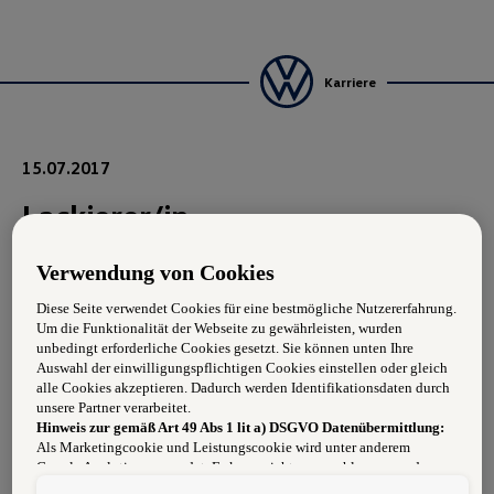
Karriere
15.07.2017
Lackierer/in
Verwendung von Cookies
Anforderungen
Diese Seite verwendet Cookies für eine bestmögliche Nutzererfahrung.
Um die Funktionalität der Webseite zu gewährleisten, wurden
Begeisterung für die Automarken unseres Konzerns
unbedingt erforderliche Cookies gesetzt. Sie können unten Ihre
Auswahl der einwilligungspflichtigen Cookies einstellen oder gleich
Abgeschlossene Fachausbildung
alle Cookies akzeptieren. Dadurch werden Identifikationsdaten durch
unsere Partner verarbeitet.
Zuverlässigkeit und Flexibilität
Hinweis zur gemäß Art 49 Abs 1 lit a) DSGVO Datenübermittlung:
Als Marketingcookie und Leistungscookie wird unter anderem
Teamorientierung
Google Analytics verwendet. Es kann nicht ausgeschlossen werden,
dass
Google Irland
als unser Vertragspartner personenbezogene Daten