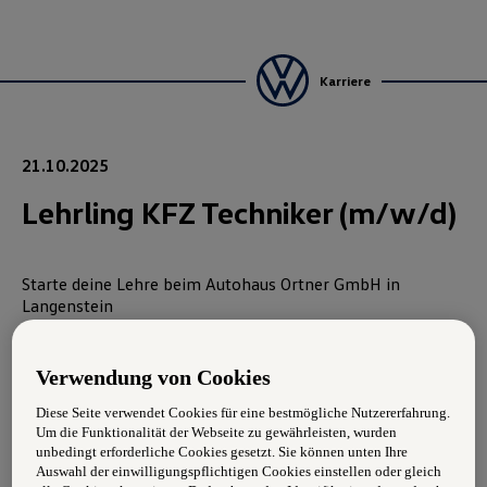
Karriere
21.10.2025
Lehrling KFZ Techniker (m/w/d)
Starte deine Lehre beim Autohaus Ortner GmbH in
Langenstein
Wir stellen ab Herbst 2026 ein:
Verwendung von Cookies
Kraftfahrzeugtechniker/innen
–
Personenkraftwagentechnik mit Zusatzmodul
Diese Seite verwendet Cookies für eine bestmögliche Nutzererfahrung.
„Systemelektronik“ – Lehrlinge mit 4-jähriger
Um die Funktionalität der Webseite zu gewährleisten, wurden
unbedingt erforderliche Cookies gesetzt. Sie können unten Ihre
Ausbildungsdauer
Auswahl der einwilligungspflichtigen Cookies einstellen oder gleich