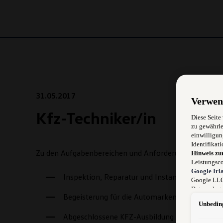
31.05.2017
Verwen
Kfz-Techniker/in
Diese Seite
zu gewährle
einwilligun
Identifikati
Zu den Aufgabenbereichen und Anforderungen zählen:
Hinweis zu
Leistungsco
Google Irl
Inspektion, Reparatur und Instandsetzung u
Google LLC)
Datenschutz
Begeisterung für die Automarken unseres Kon
können sich
Unbeding
durchsetzen
Abgeschlossene KFZ-Ausbildung
werden kann