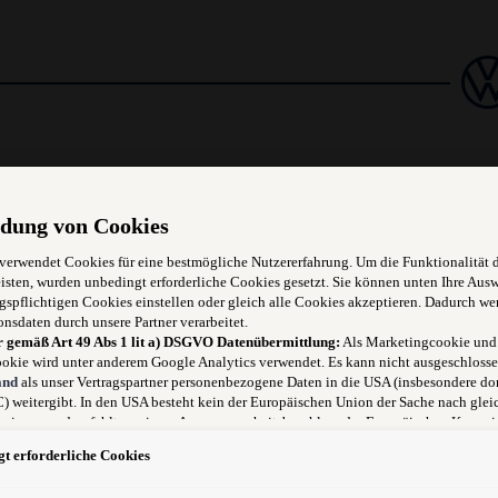
dung von Cookies
 verwendet Cookies für eine bestmögliche Nutzererfahrung. Um die Funktionalität 
isten, wurden unbedingt erforderliche Cookies gesetzt. Sie können unten Ihre Aus
gspflichtigen Cookies einstellen oder gleich alle Cookies akzeptieren. Dadurch we
onsdaten durch unsere Partner verarbeitet.
r gemäß Art 49 Abs 1 lit a) DSGVO Datenübermittlung:
Als Marketingcookie und
okie wird unter anderem Google Analytics verwendet. Es kann nicht ausgeschlosse
and
als unser Vertragspartner personenbezogene Daten in die USA (insbesondere dor
nserer Marke VW und AUDI
 weitergibt. In den USA besteht kein der Europäischen Union der Sache nach glei
niveau und es fehlt an einem Angemessenheitsbeschluss der Europäischen Kommis
zerns
 für Sie Risiken ergeben, weil Sie Ihre Rechte als Betroffener in den USA nicht wi
t erforderliche Cookies
 können, in den USA keine Datenschutzgrundsätze bestehen, und weil nicht ausge
, dass aufgrund aktueller Gesetze US-Sicherheitsbehörden einen Zugriff auf Daten