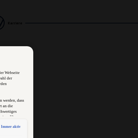
Karriere
der Webseite
wahl der
rden
n werden, dass
t an die
chwertiges
sion. Hieraus
rksam
Immer aktiv
schlossen
 erlangen