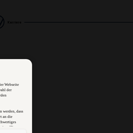
Karriere
der Webseite
wahl der
rden
n werden, dass
t an die
chwertiges
sion. Hieraus
rksam