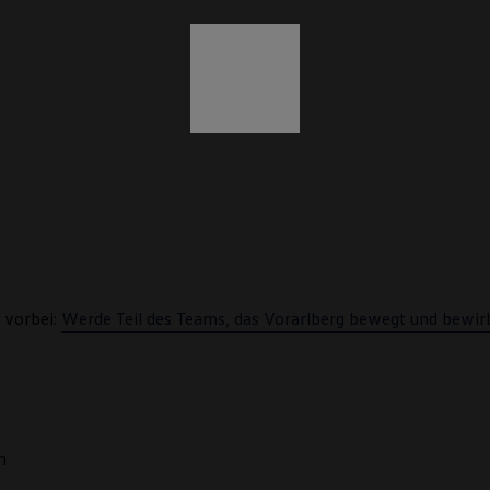
 vorbei:
Werde Teil des Teams, das Vorarlberg bewegt und bewirb 
n