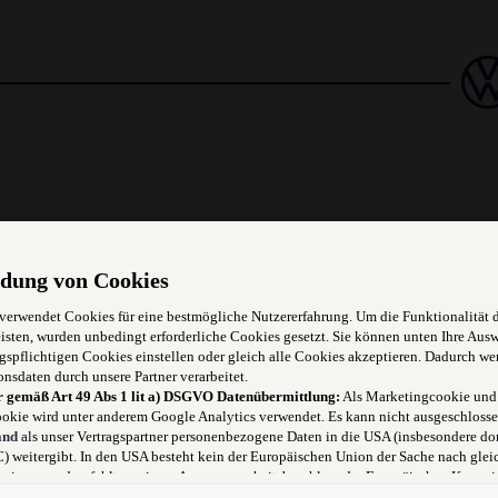
kkaufmann/ -Frau
dung von Cookies
 verwendet Cookies für eine bestmögliche Nutzererfahrung. Um die Funktionalität 
isten, wurden unbedingt erforderliche Cookies gesetzt. Sie können unten Ihre Aus
gspflichtigen Cookies einstellen oder gleich alle Cookies akzeptieren. Dadurch we
onsdaten durch unsere Partner verarbeitet.
r gemäß Art 49 Abs 1 lit a) DSGVO Datenübermittlung:
Als Marketingcookie und
okie wird unter anderem Google Analytics verwendet. Es kann nicht ausgeschlosse
and
als unser Vertragspartner personenbezogene Daten in die USA (insbesondere dor
 weitergibt. In den USA besteht kein der Europäischen Union der Sache nach glei
niveau und es fehlt an einem Angemessenheitsbeschluss der Europäischen Kommis
 für Sie Risiken ergeben, weil Sie Ihre Rechte als Betroffener in den USA nicht wi