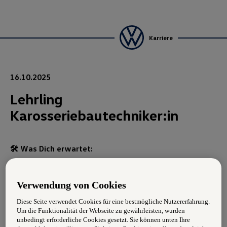
Karriere
16.10.2025
Lehrling
Karosseriebautechniker:in
🛠️ Was Dich erwartet:
Du lernst, Autos nach einem Unfall wieder wie neu
aussehen zu lassen
Verwendung von Cookies
Mit Werkzeugen und Maschinen arbeitest du direkt
Diese Seite verwendet Cookies für eine bestmögliche Nutzererfahrung.
Um die Funktionalität der Webseite zu gewährleisten, wurden
am Blech (schneiden, schweißen, formen)
unbedingt erforderliche Cookies gesetzt. Sie können unten Ihre