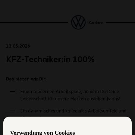
Karriere
13.05.2026
KFZ-Techniker:in 100%
Das bieten wir Dir:
Einen modernen Arbeitsplatz, an dem Du Deine
Leidenschaft für unsere Marken ausleben kannst
Ein dynamisches und kollegiales Arbeitsumfeld und
Miteinander
Profitiere von unseren attraktiven
Verwendung von Cookies