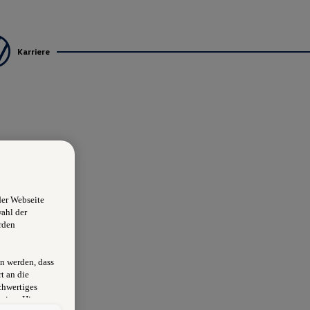
Karriere
der Webseite
wahl der
rden
n werden, dass
t an die
chwertiges
sion. Hieraus