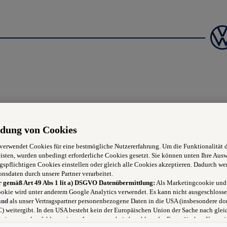
hniker:in
dung von Cookies
 verwendet Cookies für eine bestmögliche Nutzererfahrung. Um die Funktionalität 
isten, wurden unbedingt erforderliche Cookies gesetzt. Sie können unten Ihre Aus
gspflichtigen Cookies einstellen oder gleich alle Cookies akzeptieren. Dadurch we
onsdaten durch unsere Partner verarbeitet.
 neu aussehen zu lassen
r gemäß Art 49 Abs 1 lit a) DSGVO Datenübermittlung:
Als Marketingcookie und
okie wird unter anderem Google Analytics verwendet. Es kann nicht ausgeschlosse
rekt am Blech (schneiden, schweißen, formen)
and
als unser Vertragspartner personenbezogene Daten in die USA (insbesondere dor
 weitergibt. In den USA besteht kein der Europäischen Union der Sache nach glei
und Teile perfekt einsetzen)
niveau und es fehlt an einem Angemessenheitsbeschluss der Europäischen Kommis