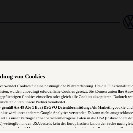
) Schwerpunkt Oldtimer & Youn
dung von Cookies
 verwendet Cookies für eine bestmögliche Nutzererfahrung. Um die Funktionalität 
er? Du möchtest nicht nur Teile tauschen, sondern verstehen, zer
isten, wurden unbedingt erforderliche Cookies gesetzt. Sie können unten Ihre Aus
gspflichtigen Cookies einstellen oder gleich alle Cookies akzeptieren. Dadurch we
n in unserem neuen Kompetenzzentrum K30 – mit einem vielseitig
onsdaten durch unsere Partner verarbeitet.
r gemäß Art 49 Abs 1 lit a) DSGVO Datenübermittlung:
Als Marketingcookie und
okie wird unter anderem Google Analytics verwendet. Es kann nicht ausgeschlosse
and
als unser Vertragspartner personenbezogene Daten in die USA (insbesondere dor
 weitergibt. In den USA besteht kein der Europäischen Union der Sache nach glei
niveau und es fehlt an einem Angemessenheitsbeschluss der Europäischen Kommis