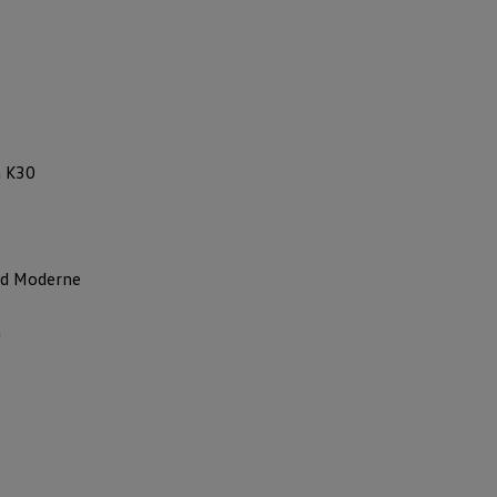
m K30
nd Moderne
m