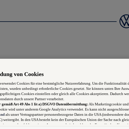
) Schwerpunkt Oldtimer & Youn
dung von Cookies
 verwendet Cookies für eine bestmögliche Nutzererfahrung. Um die Funktionalität 
er? Du möchtest nicht nur Teile tauschen, sondern verstehen, zer
isten, wurden unbedingt erforderliche Cookies gesetzt. Sie können unten Ihre Aus
gspflichtigen Cookies einstellen oder gleich alle Cookies akzeptieren. Dadurch we
n in unserem neuen Kompetenzzentrum K30 – mit einem vielseitig
onsdaten durch unsere Partner verarbeitet.
r gemäß Art 49 Abs 1 lit a) DSGVO Datenübermittlung:
Als Marketingcookie und
okie wird unter anderem Google Analytics verwendet. Es kann nicht ausgeschlosse
and
als unser Vertragspartner personenbezogene Daten in die USA (insbesondere dor
 weitergibt. In den USA besteht kein der Europäischen Union der Sache nach glei
niveau und es fehlt an einem Angemessenheitsbeschluss der Europäischen Kommis