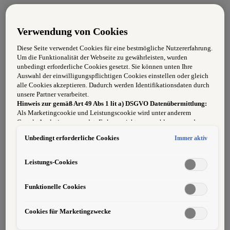
🚗 Starte deine Karriere im Autoverkauf!
Verwendung von Cookies
Diese Seite verwendet Cookies für eine bestmögliche Nutzererfahrung.
🔧
Deine Aufgaben – abwechslungsreich & spannend
Um die Funktionalität der Webseite zu gewährleisten, wurden
unbedingt erforderliche Cookies gesetzt. Sie können unten Ihre
Auswahl der einwilligungspflichtigen Cookies einstellen oder gleich
alle Cookies akzeptieren. Dadurch werden Identifikationsdaten durch
unsere Partner verarbeitet.
Du berätst Kund:innen beim Kauf von Neu- und
Hinweis zur gemäß Art 49 Abs 1 lit a) DSGVO Datenübermittlung:
Gebrauchtwagen
Als Marketingcookie und Leistungscookie wird unter anderem
Google Analytics verwendet. Es kann nicht ausgeschlossen werden,
Du präsentierst Modellneuheiten unserer Marken
dass
Google Irland
als unser Vertragspartner personenbezogene Daten
Unbedingt erforderliche Cookies
Immer aktiv
in die USA (insbesondere dort an die Google LLC) weitergibt. In den
VW, Audi, SEAT, ŠKODA, CUPRA & VW
USA besteht kein der Europäischen Union der Sache nach
Nutzfahrzeuge
gleichwertiges Datenschutzniveau und es fehlt an einem
Leistungs-Cookies
Angemessenheitsbeschluss der Europäischen Kommission. Hieraus
Du erklärst Finanzierungs- und
können sich für Sie Risiken ergeben, weil Sie Ihre Rechte als
Funktionelle Cookies
Betroffener in den USA nicht wirksam durchsetzen können, in den
Versicherungsmodelle verständlich und individuell
USA keine Datenschutzgrundsätze bestehen, und weil nicht
ausgeschlossen werden kann, dass aufgrund aktueller Gesetze US-
Du unterstützt aktiv beim Zukauf von
Cookies für Marketingzwecke
Sicherheitsbehörden einen Zugriff auf Daten erlangen können, wobei
Gebrauchtwagen und bei der Abwicklung im Betrieb
Eingriffe in Ihre persönlichen Rechte und Freiheiten nicht auf das