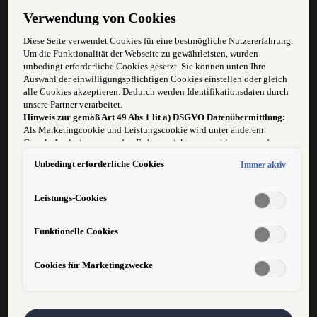
berufliche Perspektiven.
Verwendung von Cookies
Unsere Erfolgsquelle: Hervorragende Produkte, absolute
Kundenorientierung und hohe
Diese Seite verwendet Cookies für eine bestmögliche Nutzererfahrung.
Leistungsbereitschaft.
Um die Funktionalität der Webseite zu gewährleisten, wurden
unbedingt erforderliche Cookies gesetzt. Sie können unten Ihre
Auswahl der einwilligungspflichtigen Cookies einstellen oder gleich
alle Cookies akzeptieren. Dadurch werden Identifikationsdaten durch
Zur Verstärkung unseres Teams, suchen wir eine(n)
unsere Partner verarbeitet.
Hinweis zur gemäß Art 49 Abs 1 lit a) DSGVO Datenübermittlung:
Als Marketingcookie und Leistungscookie wird unter anderem
Google Analytics verwendet. Es kann nicht ausgeschlossen werden,
KFZ-
dass
Google Irland
als unser Vertragspartner personenbezogene Daten
Unbedingt erforderliche Cookies
Immer aktiv
in die USA (insbesondere dort an die Google LLC) weitergibt. In den
KAROSSERIEBAUTECHNIKER/IN
USA besteht kein der Europäischen Union der Sache nach
gleichwertiges Datenschutzniveau und es fehlt an einem
VOLLZEIT
Leistungs-Cookies
Angemessenheitsbeschluss der Europäischen Kommission. Hieraus
können sich für Sie Risiken ergeben, weil Sie Ihre Rechte als
Funktionelle Cookies
Betroffener in den USA nicht wirksam durchsetzen können, in den
Ihre Aufgaben:
USA keine Datenschutzgrundsätze bestehen, und weil nicht
ausgeschlossen werden kann, dass aufgrund aktueller Gesetze US-
Cookies für Marketingzwecke
Sicherheitsbehörden einen Zugriff auf Daten erlangen können, wobei
Eingriffe in Ihre persönlichen Rechte und Freiheiten nicht auf das
Reparatur von Unfallschäden
absolut Notwendige beschränkt sind.
Sollten Sie das Setzen von
Cookies für Marketingzwecke oder Leistungscookies auch für US-