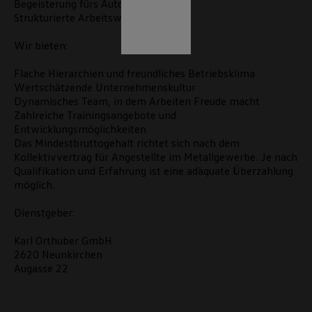
Begeisterung fürs Auto
Strukturierte Arbeitsweise
Wir bieten:
Flache Hierarchien und freundliches Betriebsklima
Wertschätzende Unternehmenskultur
Dynamisches Team, in dem Arbeiten Freude macht
Zahlreiche Trainingsangebote und
Entwicklungsmöglichkeiten
Das Mindestbruttogehalt richtet sich nach dem
Kollektivvertrag für Angestellte im Metallgewerbe. Je nach
Qualifikation und Erfahrung ist eine adäquate Überzahlung
möglich.
Dienstgeber:
Karl Orthuber GmbH
2620 Neunkirchen
Augasse 22