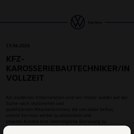
Karriere
15.06.2026
KFZ-
KAROSSERIEBAUTECHNIKER/IN
VOLLZEIT
Als modernes Unternehmen sind wir immer wieder auf der
Suche nach motivierten und
qualifizierten MitarbeiterInnen, die uns dabei helfen,
unsere Services weiter zu entwickeln und
unseren Kunden eine bestmögliche Betreuung zu
ermöglichen. Wir bieten nicht nur
faszinierende Produkte, sondern auch interessante