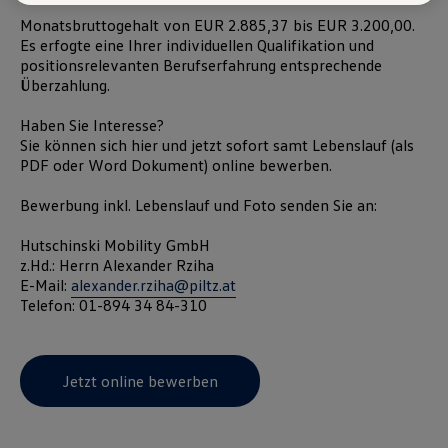
Sie in der Cookie-Richtlinie oder in den Cookie-Einstellungen. Sie
Monatsbruttogehalt von EUR 2.885,37 bis EUR 3.200,00.
finden die Cookie-Einstellungen am Ende der Webseite.
Es erfogte eine Ihrer individuellen Qualifikation und
Hinweis zu Cookies für Marketingzwecke:
Cookies werden
verwendet um personalisierte Werbung auszuspielen. Sofern Sie über
positionsrelevanten Berufserfahrung entsprechende
einen von uns personalisierten Link auf unsere Website gelangen,
Überzahlung.
können Ihre erzeugten Daten, sofern Sie dem explizit zugestimmt
(„Cookies mit Marketingzwecke“) haben, von Ihrem zugeordneten
Haben Sie Interesse?
Händler bzw. im Falle eines Porsche Betriebs, Porsche Inter Auto
Sie können sich hier und jetzt sofort samt Lebenslauf (als
GmbH & Co KG, eingesehen werden.
PDF oder Word Dokument)
online
bewerben.
VW Cookie-Richtlinien
Bewerbung inkl. Lebenslauf und Foto senden Sie an:
Hutschinski Mobility GmbH
z.Hd.: Herrn Alexander Rziha
E-Mail:
alexander.rziha@piltz.at
Telefon: 01-894 34 84-310
Jetzt online bewerben