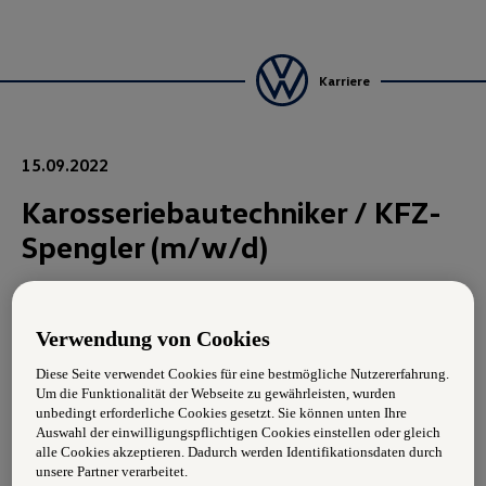
Karriere
15.09.2022
Karosseriebautechniker / KFZ-
Spengler (m/w/d)
Aufgabengebiet:
Verwendung von Cookies
Montage und Demontage von Karosserieteilen
Diese Seite verwendet Cookies für eine bestmögliche Nutzererfahrung.
Um die Funktionalität der Webseite zu gewährleisten, wurden
Instandsetzung beschädigter Karosserien
unbedingt erforderliche Cookies gesetzt. Sie können unten Ihre
Auswahl der einwilligungspflichtigen Cookies einstellen oder gleich
Reparatur und Tausch von Windschutzscheiben
alle Cookies akzeptieren. Dadurch werden Identifikationsdaten durch
unsere Partner verarbeitet.