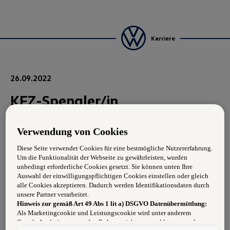
Karriere
26.09.2022
KFZ-Spengler/in
Verwendung von Cookies
Aufgabengebiet:
Diese Seite verwendet Cookies für eine bestmögliche Nutzererfahrung.
Spenglerarbeiten für die Automarken unseres
Um die Funktionalität der Webseite zu gewährleisten, wurden
Konzerns
unbedingt erforderliche Cookies gesetzt. Sie können unten Ihre
Auswahl der einwilligungspflichtigen Cookies einstellen oder gleich
alle Cookies akzeptieren. Dadurch werden Identifikationsdaten durch
Anforderungen:
unsere Partner verarbeitet.
Hinweis zur gemäß Art 49 Abs 1 lit a) DSGVO Datenübermittlung:
Begeisterung für die Automarken unseres Konzerns
Als Marketingcookie und Leistungscookie wird unter anderem
Google Analytics verwendet. Es kann nicht ausgeschlossen werden,
Abgeschlossene Fachausbildung