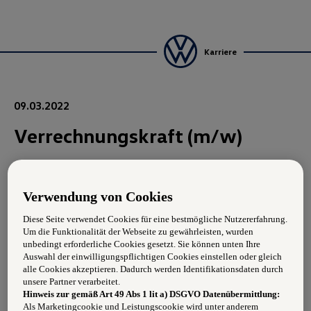
Karriere
09.03.2022
Verrechnungskraft (m/w)
Aufgabengebiet:
Verwendung von Cookies
Allgemeine Verwaltungs- u.-Bürotätigkeiten
Diese Seite verwendet Cookies für eine bestmögliche Nutzererfahrung.
Um die Funktionalität der Webseite zu gewährleisten, wurden
Abrechnung von Serviceaufträgen
unbedingt erforderliche Cookies gesetzt. Sie können unten Ihre
Auswahl der einwilligungspflichtigen Cookies einstellen oder gleich
Rechnungsvorbereitung
alle Cookies akzeptieren. Dadurch werden Identifikationsdaten durch
unsere Partner verarbeitet.
Abwicklung von Serviceersatzfahrzeugen
Hinweis zur gemäß Art 49 Abs 1 lit a) DSGVO Datenübermittlung:
Als Marketingcookie und Leistungscookie wird unter anderem