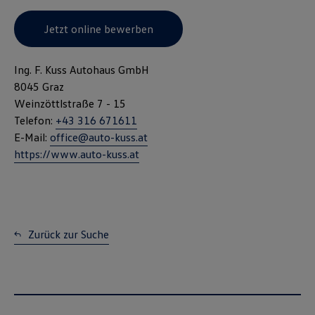
Hinweis zu Cookies für Marketingzwecke:
Cookies werden
verwendet um personalisierte Werbung auszuspielen. Sofern Sie über
Jetzt online bewerben
einen von uns personalisierten Link auf unsere Website gelangen,
können Ihre erzeugten Daten, sofern Sie dem explizit zugestimmt
(„Cookies mit Marketingzwecke“) haben, von Ihrem zugeordneten
Ing. F. Kuss Autohaus GmbH
Händler bzw. im Falle eines Porsche Betriebs, Porsche Inter Auto
8045 Graz
GmbH & Co KG, eingesehen werden.
VW Cookie-Richtlinien
Weinzöttlstraße 7 - 15
Telefon:
+43 316 671611
E-Mail:
office@auto-kuss.at
https://www.auto-kuss.at
Zurück zur Suche