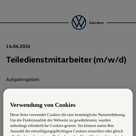
Karriere
14.04.2026
Teiledienstmitarbeiter (m/w/d)
Aufgabengebiet:
Überwachung des Sortiments-, Bestands-, und
Beschaffungsmanagements
Verwendung von Cookies
Ein-, Um-, und Auslagern von Waren
Diese Seite verwendet Cookies für eine bestmögliche Nutzererfahrung.
Um die Funktionalität der Webseite zu gewährleisten, wurden
Verwaltung der eingelagerten Räder/Reifen
unbedingt erforderliche Cookies gesetzt. Sie können unten Ihre
Auswahl der einwilligungspflichtigen Cookies einstellen oder gleich
Telefonischer Teile- und Zubehörverkauf