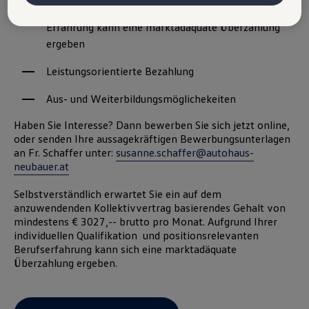
Verantwortlich für diese Website und die Cookies ist die Porsche
Individuelle Qualifikation und positionsrelevante
Austria GmbH und Co. OG. Nähere Informationen über Cookies finden
Erfahrung kann eine marktadäquate Überzahlung
Sie in der Cookie-Richtlinie oder in den Cookie-Einstellungen. Sie
finden die Cookie-Einstellungen am Ende der Webseite.
ergeben
Hinweis zu Cookies für Marketingzwecke:
Cookies werden
verwendet um personalisierte Werbung auszuspielen. Sofern Sie über
Leistungsorientierte Bezahlung
einen von uns personalisierten Link auf unsere Website gelangen,
können Ihre erzeugten Daten, sofern Sie dem explizit zugestimmt
Aus- und Weiterbildungsmöglichekeiten
(„Cookies mit Marketingzwecke“) haben, von Ihrem zugeordneten
Händler bzw. im Falle eines Porsche Betriebs, Porsche Inter Auto
Haben Sie Interesse? Dann bewerben Sie sich jetzt online,
GmbH & Co KG, eingesehen werden.
oder senden Ihre aussagekräftigen Bewerbungsunterlagen
VW Cookie-Richtlinien
an Fr. Schaffer unter:
susanne.schaffer@autohaus-
neubauer.at
Selbstverständlich erwartet Sie ein auf dem
anzuwendenden Kollektivvertrag basierendes Gehalt von
mindestens € 3027,-- brutto pro Monat. Aufgrund Ihrer
individuellen Qualifikation und positionsrelevanten
Berufserfahrung kann sich eine marktadäquate
Überzahlung ergeben.