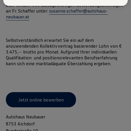
Austria GmbH und Co. OG. Nähere Informationen über Cookies finden
oder senden Ihre aussagekräftigen Bewerbungsunterlagen
Sie in der Cookie-Richtlinie oder in den Cookie-Einstellungen. Sie
an Fr. Schaffer unter:
susanne.schaffer@autohaus-
finden die Cookie-Einstellungen am Ende der Webseite.
neubauer.at
Hinweis zu Cookies für Marketingzwecke:
Cookies werden
verwendet um personalisierte Werbung auszuspielen. Sofern Sie über
einen von uns personalisierten Link auf unsere Website gelangen,
können Ihre erzeugten Daten, sofern Sie dem explizit zugestimmt
(„Cookies mit Marketingzwecke“) haben, von Ihrem zugeordneten
Selbstverständlich erwartet Sie ein auf dem
Händler bzw. im Falle eines Porsche Betriebs, Porsche Inter Auto
anzuwendenden Kollektivvertrag basierender Lohn von €
GmbH & Co KG, eingesehen werden.
3.475,-- brutto pro Monat. Aufgrund Ihrer individuellen
VW Cookie-Richtlinien
Qualifikation und positionsrelevanten Berufserfahrung
kann sich eine marktadäquate Überzahlung ergeben.
Jetzt online bewerben
Autohaus Neubauer
8753 Aichdorf
Bundestraße 10