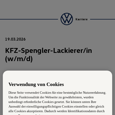
Karriere
19.03.2026
KFZ-Spengler-Lackierer/in
(w/m/d)
Aufgabengebiet:
Verwendung von Cookies
Instandsetzung beschädigter Karosserien
Diese Seite verwendet Cookies für eine bestmögliche Nutzererfahrung.
Montieren und Demontieren von Fahrzeugteilen
Um die Funktionalität der Webseite zu gewährleisten, wurden
unbedingt erforderliche Cookies gesetzt. Sie können unten Ihre
Lackieren und Gestalten von Fahrzeugoberflächen
Auswahl der einwilligungspflichtigen Cookies einstellen oder gleich
alle Cookies akzeptieren. Dadurch werden Identifikationsdaten durch