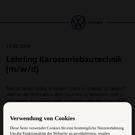
Karriere
10.02.2026
Lehrling Karosseriebautechnik
(m/w/d)
Bist du bereit Autos in neuem Glanz erstrahlen zu lassen?
Hast du die Motivation dein Geschick zu beweisen und zu
schrauben, schweißen oder schneiden was das Zeug hält?
Dann werde Teil des Teams und lasse uns gemeinsam
einen Gang höher schalten.
Verwendung von Cookies
Diese Seite verwendet Cookies für eine bestmögliche Nutzererfahrung.
Um die Funktionalität der Webseite zu gewährleisten, wurden