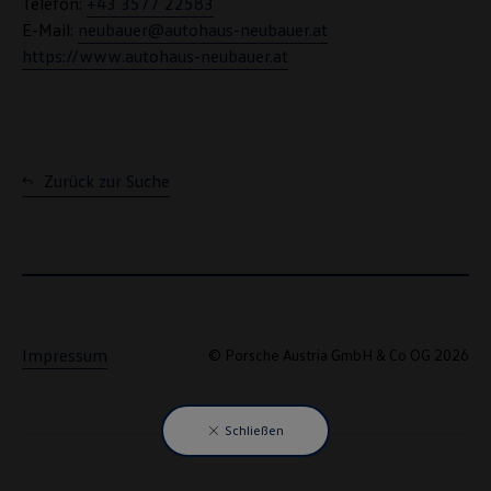
Telefon:
+43 3577 22583
E-Mail:
neubauer@autohaus-neubauer.at
https://www.autohaus-neubauer.at
Zurück zur Suche
Impressum
© Porsche Austria GmbH & Co OG 2026
Schließen