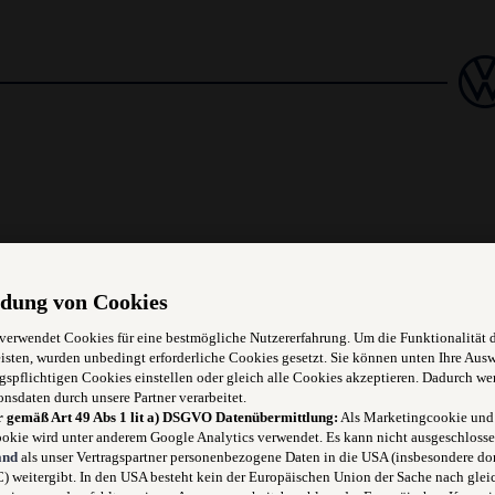
dung von Cookies
 verwendet Cookies für eine bestmögliche Nutzererfahrung. Um die Funktionalität 
isten, wurden unbedingt erforderliche Cookies gesetzt. Sie können unten Ihre Aus
gspflichtigen Cookies einstellen oder gleich alle Cookies akzeptieren. Dadurch we
Beratung unserer Kund:innen
onsdaten durch unsere Partner verarbeitet.
r gemäß Art 49 Abs 1 lit a) DSGVO Datenübermittlung:
Als Marketingcookie und
okie wird unter anderem Google Analytics verwendet. Es kann nicht ausgeschlosse
and
als unser Vertragspartner personenbezogene Daten in die USA (insbesondere dor
 weitergibt. In den USA besteht kein der Europäischen Union der Sache nach glei
ur Reparatur