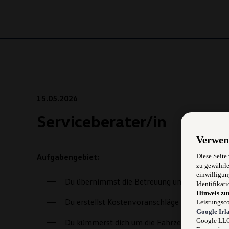
15.05.2026
Serviceberater/in
Verwen
Aufgabengebiet:
Diese Seite
zu gewährle
einwilligun
Du übernimmst die Betreuung und technische 
Identifikati
Hinweis zu
Du erstellst Kostenvoranschläge
Leistungsco
Google Irl
Google LLC)
Du kümmerst dich um die Fahrzeugannahme z