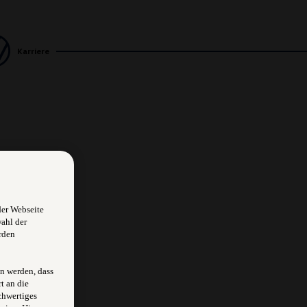
Karriere
der Webseite
wahl der
rden
n werden, dass
t an die
chwertiges