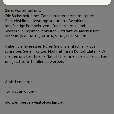
Freude am Umgang mit Menschen
Austria GmbH und Co. OG. Nähere Informationen über Cookies finden
Sie in der Cookie-Richtlinie oder in den Cookie-Einstellungen. Sie
Sie erwartet bei uns:
finden die Cookie-Einstellungen am Ende der Webseite.
Hinweis zu Cookies für Marketingzwecke:
Cookies werden
Die Sicherheit eines Familienunternehmens - gutes
verwendet um personalisierte Werbung auszuspielen. Sofern Sie über
Betriebsklima - leistungsorientierte Bezahlung -
einen von uns personalisierten Link auf unsere Website gelangen,
langfristige Perspektiven - fundierte Aus- und
können Ihre erzeugten Daten, sofern Sie dem explizit zugestimmt
Weiterbildungsmöglichkeiten - attraktive Marken und
(„Cookies mit Marketingzwecke“) haben, von Ihrem zugeordneten
Modelle (VW, AUDI, SKODA, SEAT, CUPRA, LNF)
Händler bzw. im Falle eines Porsche Betriebs, Porsche Inter Auto
GmbH & Co KG, eingesehen werden.
Haben Sie Interesse? Rufen Sie uns einfach an - oder
VW Cookie-Richtlinien
schreiben Sie ein kurzes Mail mit Ihren Kontaktdaten - Wir
melden uns bei Ihnen - Natürlich können Sie sich auch hier
und jetzt sofort
online
bewerben:
Alois Lemberger
Tel. 07248/68089
alois.lemberger@autohauslang.at