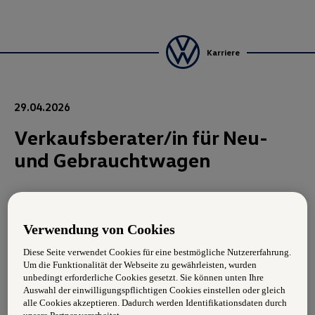
Karriere
29.04.2026
Verkaufsberater/in für Neu-
und Gebrauchtwagen
In dieser Funktion sind Sie für den Absatz von
Neufahrzeugen (bevorzugt SKODA), Gebrauchtwagen ,
Verwendung von Cookies
sowie für den Verkauf von Dienstleistungsangeboten wie
Leasing, Kredit und Versicherungen verantwortlich.
Diese Seite verwendet Cookies für eine bestmögliche Nutzererfahrung.
Um die Funktionalität der Webseite zu gewährleisten, wurden
Aufgabengebiet:
unbedingt erforderliche Cookies gesetzt. Sie können unten Ihre
Auswahl der einwilligungspflichtigen Cookies einstellen oder gleich
alle Cookies akzeptieren. Dadurch werden Identifikationsdaten durch
aktive Betreuung der Stammkunden