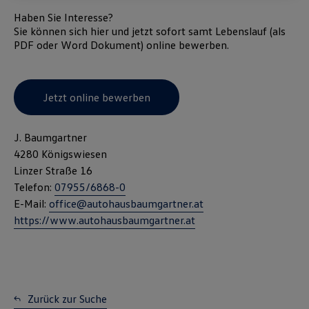
finden die Cookie-Einstellungen am Ende der Webseite.
Haben Sie Interesse?
Hinweis zu Cookies für Marketingzwecke:
Cookies werden
Sie können sich hier und jetzt sofort samt Lebenslauf (als
verwendet um personalisierte Werbung auszuspielen. Sofern Sie über
PDF oder Word Dokument)
online
bewerben.
einen von uns personalisierten Link auf unsere Website gelangen,
können Ihre erzeugten Daten, sofern Sie dem explizit zugestimmt
(„Cookies mit Marketingzwecke“) haben, von Ihrem zugeordneten
Händler bzw. im Falle eines Porsche Betriebs, Porsche Inter Auto
GmbH & Co KG, eingesehen werden.
Jetzt online bewerben
VW Cookie-Richtlinien
J. Baumgartner
4280 Königswiesen
Linzer Straße 16
Telefon:
07955/6868-0
E-Mail:
office@autohausbaumgartner.at
https://www.autohausbaumgartner.at
Zurück zur Suche