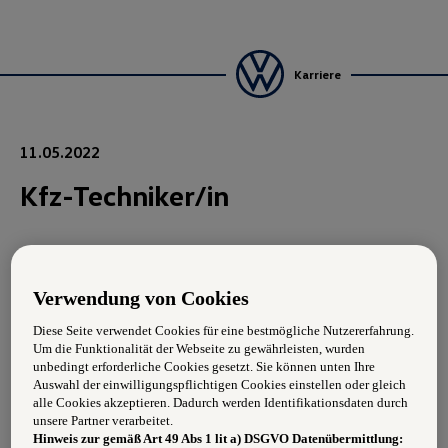
Karriere
11.05.2022
Kfz-Techniker/in
Aufgabengebiet:
Verwendung von Cookies
Service, Instandhaltung, Updates und Sondereinbauten
vorwiegend an VW und Skoda Modellen
Diese Seite verwendet Cookies für eine bestmögliche Nutzererfahrung.
Um die Funktionalität der Webseite zu gewährleisten, wurden
unbedingt erforderliche Cookies gesetzt. Sie können unten Ihre
Auswahl der einwilligungspflichtigen Cookies einstellen oder gleich
Anforderungen:
alle Cookies akzeptieren. Dadurch werden Identifikationsdaten durch
unsere Partner verarbeitet.
Hinweis zur gemäß Art 49 Abs 1 lit a) DSGVO Datenübermittlung:
Begeisterung für die Automarken unseres Konzerns