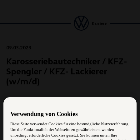
Karriere
09.03.2023
Karosseriebautechniker / KFZ-
Spengler / KFZ- Lackierer
(w/m/d)
38,5 Stunden pro Woche
Verwendung von Cookies
Aufgabengebiet:
Diese Seite verwendet Cookies für eine bestmögliche Nutzererfahrung.
Montieren und Demontieren von Fahrzeugteilen
Um die Funktionalität der Webseite zu gewährleisten, wurden
unbedingt erforderliche Cookies gesetzt. Sie können unten Ihre
Dokumentation von Schäden