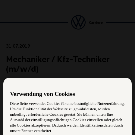
Karriere
31.07.2019
Mechaniker / Kfz-Techniker
(m/w/d)
Aufgabengebiet:
Verwendung von Cookies
Servicearbeiten am Fahrzeug
Diese Seite verwendet Cookies für eine bestmögliche Nutzererfahrung.
Um die Funktionalität der Webseite zu gewährleisten, wurden
Diverse Reparaturarbeiten
unbedingt erforderliche Cookies gesetzt. Sie können unten Ihre
Auswahl der einwilligungspflichtigen Cookies einstellen oder gleich
Diagnose / Fehlersuche
alle Cookies akzeptieren. Dadurch werden Identifikationsdaten durch
unsere Partner verarbeitet.