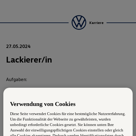
Karriere
27.05.2024
Lackierer/in
Aufgaben:
Lackieren von Metall- und Kunststoffteilen
Verwendung von Cookies
Selbstständiges Ausführen von Lackieraufträgen
Diese Seite verwendet Cookies für eine bestmögliche Nutzererfahrung.
Eigenverantwortliche Vor- & Nachbereitung von
Um die Funktionalität der Webseite zu gewährleisten, wurden
Fahrzeugteilen und Fahrzeugen
unbedingt erforderliche Cookies gesetzt. Sie können unten Ihre
Auswahl der einwilligungspflichtigen Cookies einstellen oder gleich
Wir suchen:
alle Cookies akzeptieren. Dadurch werden Identifikationsdaten durch