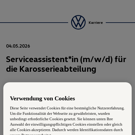
Karriere
04.05.2026
Serviceassistent*in (m/w/d) für
die Karosserieabteilung
In dieser Funktion sind Sie in einem erfahrenen Team tätig
und für folgende Aufgabenbereiche verantwortlich
Verwendung von Cookies
· Schadensabwicklung, Terminvergabe und
Diese Seite verwendet Cookies für eine bestmögliche Nutzererfahrung.
Auftragserstellung mit dem Kunden
Um die Funktionalität der Webseite zu gewährleisten, wurden
· Unterstützung des Serviceberaters bei der
unbedingt erforderliche Cookies gesetzt. Sie können unten Ihre
Kundenannahme
Auswahl der einwilligungspflichtigen Cookies einstellen oder gleich
· Administrative Abwicklung mit der Versicherung
alle Cookies akzeptieren. Dadurch werden Identifikationsdaten durch