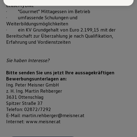
Austria GmbH und Co. OG. Nähere Informationen über Cookies finden
LeaseMyBike
Sie in der Cookie-Richtlinie oder in den Cookie-Einstellungen. Sie
· "Gourmet" Mittagessen im Betrieb
finden die Cookie-Einstellungen am Ende der Webseite.
· umfassende Schulungen und
Hinweis zu Cookies für Marketingzwecke:
Cookies werden
Weiterbildungsmöglichkeiten
verwendet um personalisierte Werbung auszuspielen. Sofern Sie über
einen von uns personalisierten Link auf unsere Website gelangen,
· ein KV Grundgehalt von Euro 2.199,15 mit der
können Ihre erzeugten Daten, sofern Sie dem explizit zugestimmt
Bereitschaft zur Überzahlung je nach Qualifikation,
(„Cookies mit Marketingzwecke“) haben, von Ihrem zugeordneten
Erfahrung und Vordienstzeiten
Händler bzw. im Falle eines Porsche Betriebs, Porsche Inter Auto
GmbH & Co KG, eingesehen werden.
VW Cookie-Richtlinien
Sie haben Interesse?
Bitte senden Sie uns jetzt Ihre aussagekräftigen
Bewerbungsunterlagen an:
Ing. Peter Meisner GmbH
z. H. Ing. Martin Rehberger
3631 Ottenschlag
Spitzer Straße 37
Telefon: 02872/7292
E-Mail: martin.rehberger@meisner.at
Internet: www.meisner.at