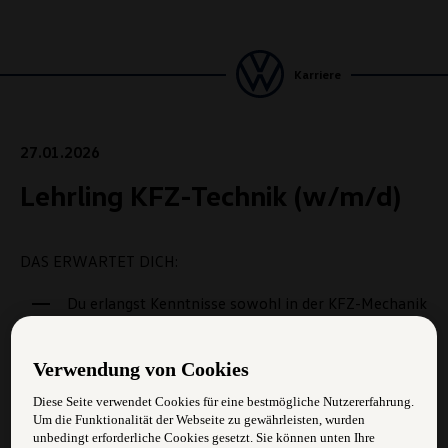
Karriere
27.01.2026
Lehrling KFZ-Technik (w/m/d)
DAS ERWARTET DICH:
Du erlangst Kenntnisse sowohl in der KFZ-Mechanik
als auch in der KFZ-Elektronik
Du stellst Defekte und deren Ursache mit Hilfe von
Verwendung von Cookies
computerunterstützten Mess- und Prüfsystemen
Diese Seite verwendet Cookies für eine bestmögliche Nutzererfahrung.
fest
Um die Funktionalität der Webseite zu gewährleisten, wurden
unbedingt erforderliche Cookies gesetzt. Sie können unten Ihre