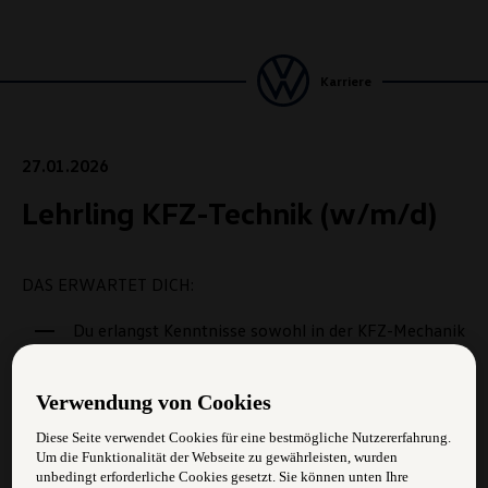
Karriere
27.01.2026
Lehrling KFZ-Technik (w/m/d)
DAS ERWARTET DICH:
Du erlangst Kenntnisse sowohl in der KFZ-Mechanik
als auch in der KFZ-Elektronik
Du stellst Defekte und deren Ursache mit Hilfe von
Verwendung von Cookies
computerunterstützten Mess- und Prüfsystemen
Diese Seite verwendet Cookies für eine bestmögliche Nutzererfahrung.
fest
Um die Funktionalität der Webseite zu gewährleisten, wurden
unbedingt erforderliche Cookies gesetzt. Sie können unten Ihre